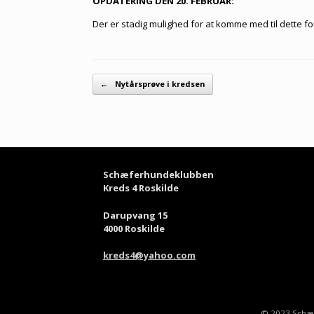
OPDATERING DEN 20. FEBRUAR:
Der er stadig mulighed for at komme med til dette fo
Artikel navigation
←
Nytårsprøve i kredsen
Schæferhundeklubben
Kreds 4 Roskilde
Darupvang 15
4000 Roskilde
kreds4@yahoo.com
© 2023 Schæfe