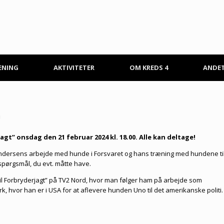
ÆNING
AKTIVITETER
OM KREDS 4
ANDE
n
gt” onsdag den 21 februar 2024 kl. 18.00. Alle kan deltage!
ndersens arbejde med hunde i Forsvaret og hans træning med hundene ti
e spørgsmål, du evt. måtte have.
til Forbryderjagt” på TV2 Nord, hvor man følger ham på arbejde som
, hvor han er i USA for at aflevere hunden Uno til det amerikanske politi.