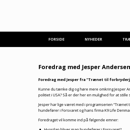
Gå
til
indhold
FORSIDE
NYHEDER
TR
Foredrag med Jesper Anderse
Foredrag med Jesper fra “Trænet til forbryderja
Kunne du tænke dig og høre mere omkring Jesper A
politiet i USA? Så er der her en mulighed for at still
Jesper har lige været med i programserien “Trænet 
hundefører i Forsvaret og hans firma K9 Life Denmark
Foredraget vil komme ind på følgende emner:
Hvordan bliver man hundefører i Forsvaret?