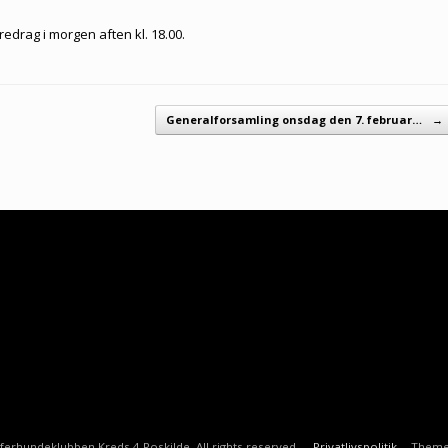
redrag i morgen aften kl. 18.00.
Generalforsamling onsdag den 7. februar…
→
rhundeklubben Kreds 4 Roskilde. All rights reserved.
Privatlivspolitik
Theme