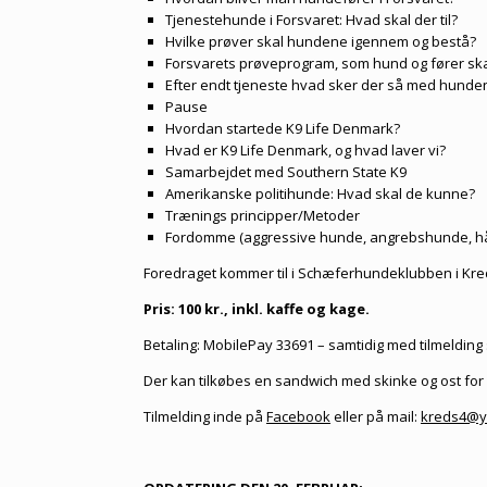
Tjenestehunde i Forsvaret: Hvad skal der til?
Hvilke prøver skal hundene igennem og bestå?
Forsvarets prøveprogram, som hund og fører ska
Efter endt tjeneste hvad sker der så med hunde
Pause
Hvordan startede K9 Life Denmark?
Hvad er K9 Life Denmark, og hvad laver vi?
Samarbejdet med Southern State K9
Amerikanske politihunde: Hvad skal de kunne?
Trænings principper/Metoder
Fordomme (aggressive hunde, angrebshunde, hå
Foredraget kommer til i Schæferhundeklubben i Kred
Pris: 100 kr., inkl. kaffe og kage.
Betaling: MobilePay 33691 – samtidig med tilmelding 
Der kan tilkøbes en sandwich med skinke og ost for 3
Tilmelding inde på
Facebook
eller på mail:
kreds4@y