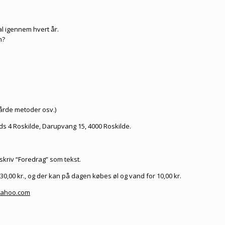
l igennem hvert år.
n?
rde metoder osv.)
s 4 Roskilde, Darupvang 15, 4000 Roskilde.
skriv “Foredrag” som tekst.
0,00 kr., og der kan på dagen købes øl og vand for 10,00 kr.
ahoo.com