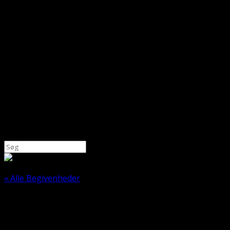
Søg
efter:
« Alle Begivenheder
Denne begivenhed er allerede afholdt.
Kiropraktik på din hund