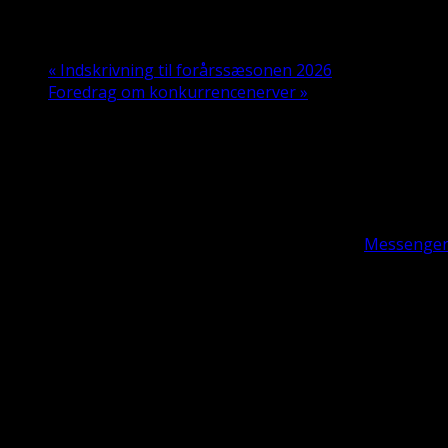
11. marts 2026 kl. 15:00
-
19:00
«
Indskrivning til forårssæsonen 2026
Foredrag om konkurrencenerver
»
Kiropraktik på din hund v. dyrlæge Josefine Køster.
Pris: 500,00 pr. hund.
Kontakt Josefine direkte på tlf. 26 28 14 44 eller
Messenge