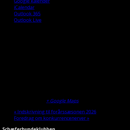
Google kalender
iCalendar
Outlook 365
Outlook Live
Detaljer
Dato:
11. marts 2026
Tidspunkt:
15:00 - 19:00
Sted
Klubhuset
Darupvang 15
Roskilde
,
4000
+ Google Maps
«
Indskrivning til forårssæsonen 2026
Foredrag om konkurrencenerver
»
Schæferhundeklubben