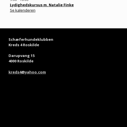
Lydighedskursus m. Natalie Finke
Se kalenderen
Schæferhundeklubben
Kreds 4 Roskilde
Darupvang 15
4000 Roskilde
kreds4@yahoo.com