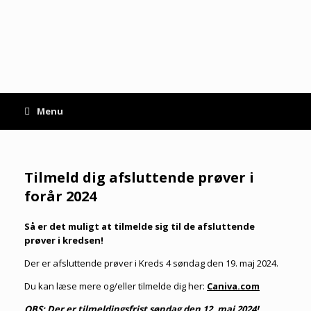
Gå
til
indhold
Menu
Tilmeld dig afsluttende prøver i
forår 2024
Så er det muligt at tilmelde sig til de afsluttende
prøver i kredsen!
Der er afsluttende prøver i Kreds 4 søndag den 19. maj 2024.
Du kan læse mere og/eller tilmelde dig her:
Caniva.com
OBS: Der er tilmeldingsfrist søndag den 12. maj 2024!