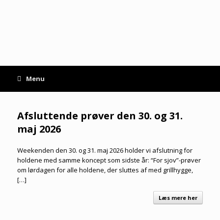
Gå
til
indhold
Menu
Afsluttende prøver den 30. og 31.
maj 2026
Weekenden den 30. og 31. maj 2026 holder vi afslutning for
holdene med samme koncept som sidste år: “For sjov”-prøver
om lørdagen for alle holdene, der sluttes af med grillhygge,
[…]
Læs mere her