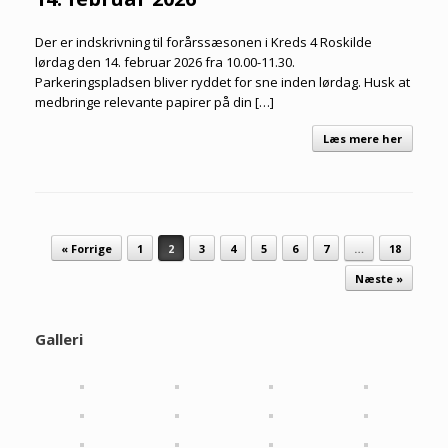
Der er indskrivning til forårssæsonen i Kreds 4 Roskilde
lørdag den 14. februar 2026 fra 10.00-11.30.
Parkeringspladsen bliver ryddet for sne inden lørdag. Husk at
medbringe relevante papirer på din […]
Læs mere her
Artikel navigation
« Forrige
1
2
3
4
5
6
7
…
18
Næste »
Galleri