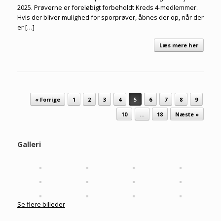
2025. Prøverne er foreløbigt forbeholdt Kreds 4-medlemmer.
Hvis der bliver mulighed for sporprøver, åbnes der op, når der
er […]
Læs mere her
Artikel navigation
« Forrige
1
2
3
4
5
6
7
8
9
10
…
18
Næste »
Galleri
Se flere billeder