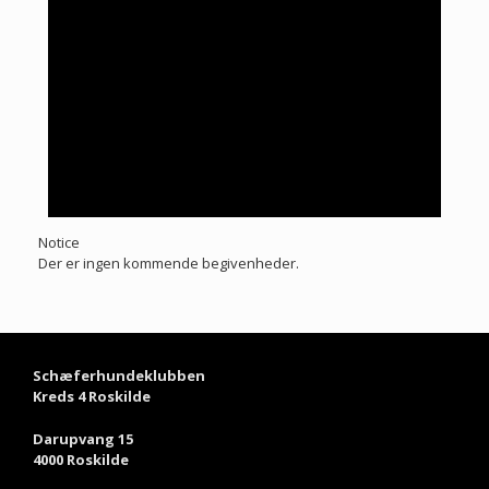
Notice
Der er ingen kommende begivenheder.
Schæferhundeklubben
Kreds 4 Roskilde
Darupvang 15
4000 Roskilde