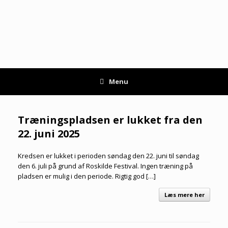
Gå
til
indhold
Menu
Træningspladsen er lukket fra den
22. juni 2025
Kredsen er lukket i perioden søndag den 22. juni til søndag
den 6. juli på grund af Roskilde Festival. Ingen træning på
pladsen er mulig i den periode. Rigtig god […]
Læs mere her