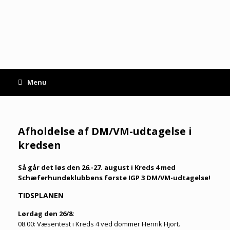
Gå
til
indhold
Menu
Afholdelse af DM/VM-udtagelse i
kredsen
Så går det løs den 26.-27. august i Kreds 4 med
Schæferhundeklubbens første IGP 3 DM/VM-udtagelse!
TIDSPLANEN
Lørdag den 26/8:
08.00: Væsentest i Kreds 4 ved dommer Henrik Hjort.