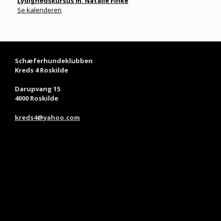
Lydighedskursus m. Natalie Finke
Se kalenderen
Schæferhundeklubben
Kreds 4 Roskilde
Darupvang 15
4000 Roskilde
kreds4@yahoo.com