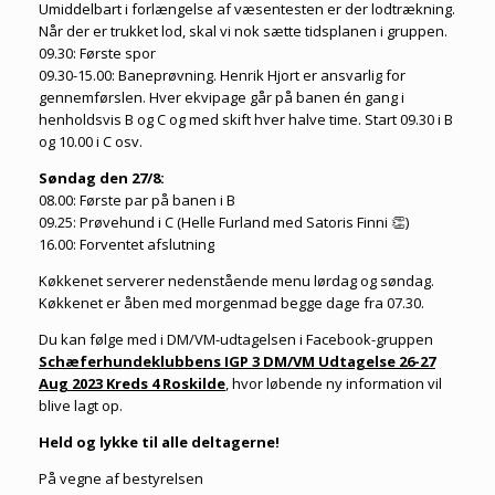
Umiddelbart i forlængelse af væsentesten er der lodtrækning.
Når der er trukket lod, skal vi nok sætte tidsplanen i gruppen.
09.30: Første spor
09.30-15.00: Baneprøvning. Henrik Hjort er ansvarlig for
gennemførslen. Hver ekvipage går på banen én gang i
henholdsvis B og C og med skift hver halve time. Start 09.30 i B
og 10.00 i C osv.
Søndag den 27/8:
08.00: Første par på banen i B
09.25: Prøvehund i C (Helle Furland med Satoris Finni 👏)
16.00: Forventet afslutning
Køkkenet serverer nedenstående menu lørdag og søndag.
Køkkenet er åben med morgenmad begge dage fra 07.30.
Du kan følge med i DM/VM-udtagelsen i Facebook-gruppen
Schæferhundeklubbens IGP 3 DM/VM Udtagelse 26-27
Aug 2023 Kreds 4 Roskilde
, hvor løbende ny information vil
blive lagt op.
Held og lykke til alle deltagerne!
På vegne af bestyrelsen