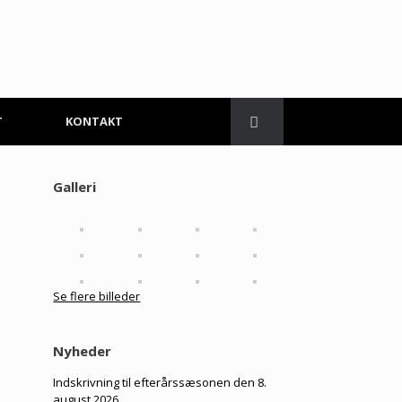
T
KONTAKT
Galleri
Se flere billeder
Nyheder
Indskrivning til efterårssæsonen den 8.
august 2026