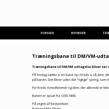
Gå
til
indhold
FORSIDE
NYHEDER
TR
Træningsbane til DM/VM-udta
Træningsbane til DM/VM-udtagelse bliver sat 
På fredag sætter vi en bane op i Kreds 4, så dem, der 
på banen. Det bliver uden det “rigtige” spring, som 
For Kreds 4-medlemmer og dem, der allerede er tilmel
Banen er opsat fra 1200-1800.
På vegne af bestyrelsen
Formand Mia Olsen