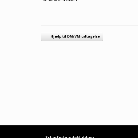
Artikel navigation
←
Hjælp til DM/VM-udtagelse
Schæferhundeklubben