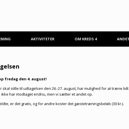
ÆNING
AKTIVITETER
OM KREDS 4
ANDE
gelsen
op fredag den 4. august!
skal stille til udtagelsen den 26.-27. august, har mulighed for at træne lidt
vi ikke har modtaget endnu, men vi sætter et andet op.
dte, er det gratis, og for andre koster det gæstetræningsbeløb (30 kr.).